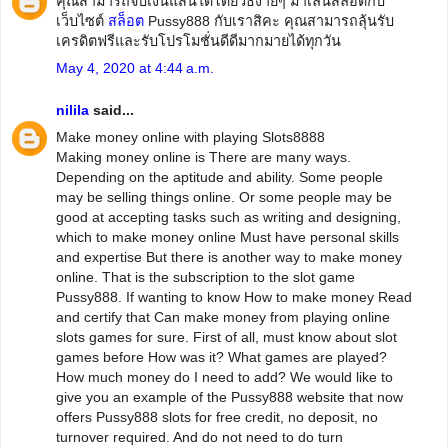
คุณสามารถจับเงินแสนได้โดยวิธีง่ายๆ มาเล่นสล็อตกับ
เว็บไซต์
สล็อต
Pussy888 กับเราสิคะ คุณสามารถลุ้นรับ
เครดิตฟรีและรับโปรโมชั่นดีดีมากมายได้ทุกวัน
May 4, 2020 at 4:44 a.m.
nilila
said...
Make money online with playing Slots8888
Making money online is There are many ways.
Depending on the aptitude and ability. Some people
may be selling things online. Or some people may be
good at accepting tasks such as writing and designing,
which to make money online Must have personal skills
and expertise But there is another way to make money
online. That is the subscription to the slot game
Pussy888. If wanting to know How to make money Read
and certify that Can make money from playing online
slots games for sure. First of all, must know about slot
games before How was it? What games are played?
How much money do I need to add? We would like to
give you an example of the Pussy888 website that now
offers Pussy888 slots for free credit, no deposit, no
turnover required. And do not need to do turn